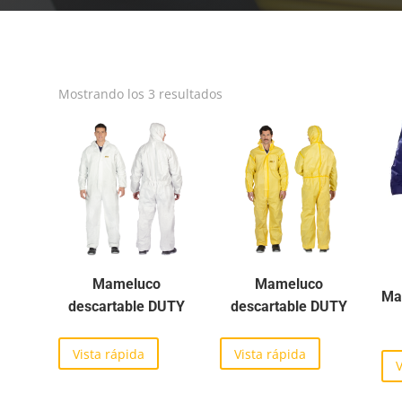
Mostrando los 3 resultados
Mameluco
Mameluco
Ma
descartable DUTY
descartable DUTY
Vista rápida
Vista rápida
V