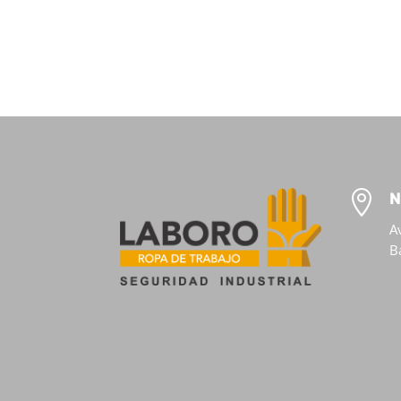

N
A
B