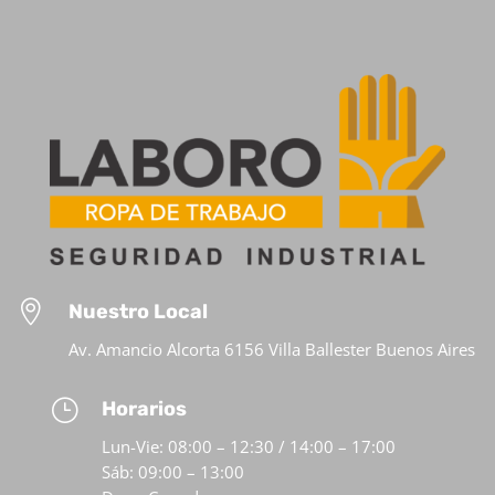

Nuestro Local
Av. Amancio Alcorta 6156 Villa Ballester Buenos Aires
}
Horarios
Lun-Vie: 08:00 – 12:30 / 14:00 – 17:00
Sáb: 09:00 – 13:00