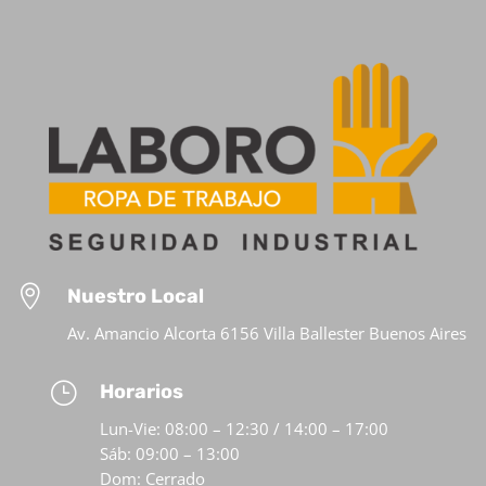

Nuestro Local
Av. Amancio Alcorta 6156 Villa Ballester Buenos Aires
}
Horarios
Lun-Vie: 08:00 – 12:30 / 14:00 – 17:00
Sáb: 09:00 – 13:00
Dom: Cerrado