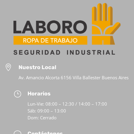

Nuestro Local
Av. Amancio Alcorta 6156 Villa Ballester Buenos Aires
}
Horarios
Lun-Vie: 08:00 – 12:30 / 14:00 – 17:00
Sáb: 09:00 – 13:00
Dom: Cerrado
v
Contáctenos