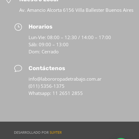
Av. Amancio Alcorta 6156 Villa Ballester Buenos Aires
}
Horarios
Lun-Vie: 08:00 – 12:30 / 14:00 – 17:00
Sáb: 09:00 – 13:00
Dom: Cerrado
v
Contáctenos
info@labororopadetrabajo.com.ar
(011) 5356-1375
Whatsapp: 11 2651 2855
DESARROLLADO POR
SUYTER