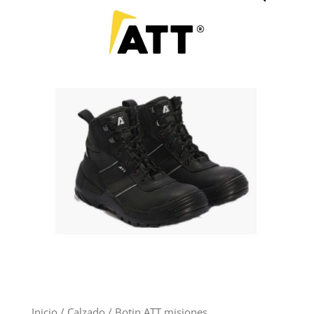
Inicio
/
Calzado
/ Botin ATT misiones