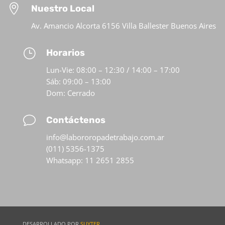

Nuestro Local
Av. Amancio Alcorta 6156 Villa Ballester Buenos Aires
}
Horarios
Lun-Vie: 08:00 – 12:30 / 14:00 – 17:00
Sáb: 09:00 – 13:00
Dom: Cerrado
v
Contáctenos
info@labororopadetrabajo.com.ar
(011) 5356-1375
Whatsapp: 11 2651 2855
DESARROLLADO POR
SUYTER