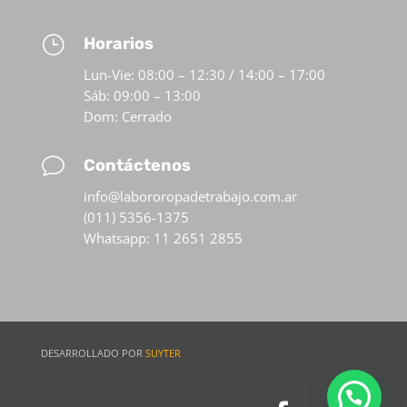
}
Horarios
Lun-Vie: 08:00 – 12:30 / 14:00 – 17:00
Sáb: 09:00 – 13:00
Dom: Cerrado
v
Contáctenos
info@labororopadetrabajo.com.ar
(011) 5356-1375
Whatsapp: 11 2651 2855
DESARROLLADO POR
SUYTER